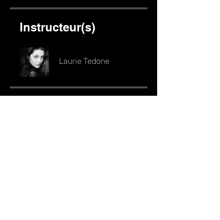
Instructeur(s)
Laurie Tedone
Prix
Paiement unique
297,00 €
4 x sans frais
75,00 €/mois