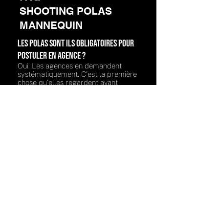
SHOOTING POLAS
MANNEQUIN
Les polas sont ils obligatoires pour
postuler en agence ?
Oui. Les agences en demandent
systématiquement. C'est la première
chose qu'elles regardent avant
même de te rencontrer.
Quelle tenue faut-il porter pour des
polas ?
Je recommande un jean slim +
débardeur ou t-shirt près du corps,
en noir ou blanc. Je t'envoie une liste
complète après réservation.
Est-ce qu'on peut faire les polas
avec son téléphone ?
Tu peux tout à fait t'y essayer seul(e)
! Pour t'aider à obtenir un résultat qui
te met vraiment en valeur, j'ai créé le