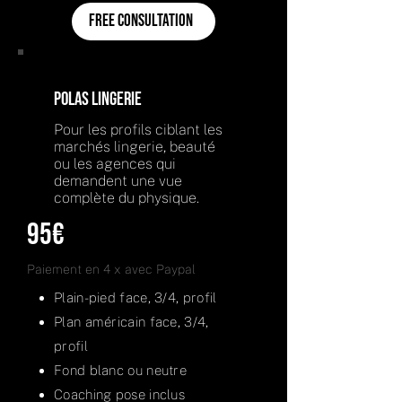
Free consultation
Polas Lingerie
Pour les profils ciblant les
marchés lingerie, beauté
ou les agences qui
demandent une vue
complète du physique.
95€
Paiement en 4 x avec Paypal
Plain-pied face, 3/4, profil
Plan américain face, 3/4,
profil
Fond blanc ou neutre
Coaching pose inclus