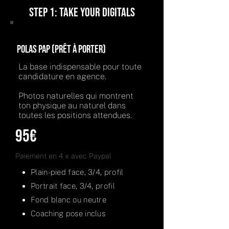
STEP 1: TAKE YOUR DIGITALS
Polas PAP (Prêt à porter)
La base indispensable pour toute
candidature en agence.
Photos naturelles qui montrent
ton physique au naturel dans
toutes les positions attendues.
95€
Paiement en 4 x avec Paypal
Plain-pied face, 3/4, profil
Portrait face, 3/4, profil
Fond blanc ou neutre
Coaching pose inclus