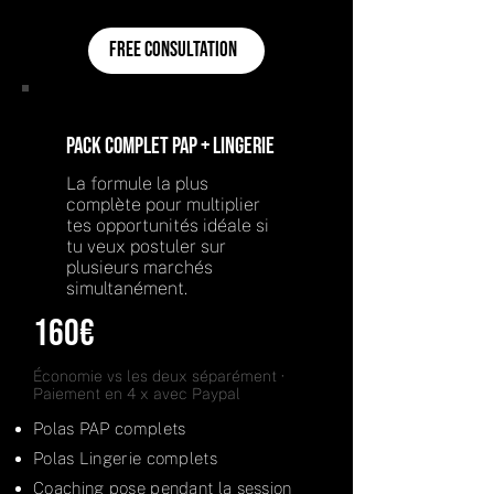
Free consultation
Pack complet PAP + Lingerie
La formule la plus
complète pour multiplier
tes opportunités idéale si
tu veux postuler sur
plusieurs marchés
simultanément.
160€
Économie vs les deux séparément ·
Paiement en 4 x avec Paypal
Polas PAP complets
Polas Lingerie complets
Coaching pose pendant la session