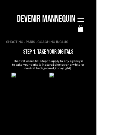
DEVENIR MANNEQUIN
SHOOTING . PARIS . COACHING INCLUS
STEP 1: TAKE YOUR DIGITALS
The first essential step to apply to any agency is
to take your digitals (natural photos on a white or
neutral background, in daylight).