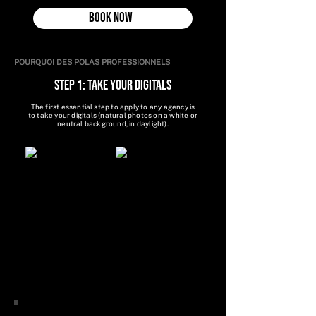
Book now
POURQUOI DES POLAS PROFESSIONNELS
STEP 1: TAKE YOUR DIGITALS
The first essential step to apply to any agency is
to take your digitals (natural photos on a white or
neutral background, in daylight).