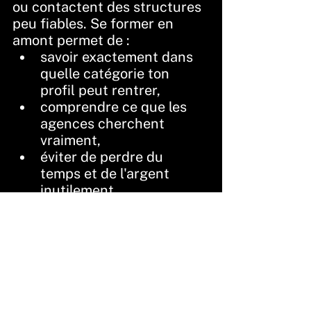
ou contactent des structures 
peu fiables. Se former en 
amont permet de :
savoir exactement dans 
quelle catégorie ton 
profil peut rentrer,
comprendre ce que les 
agences cherchent 
vraiment,
éviter de perdre du 
temps et de l'argent 
inutilement,
avancer avec confiance 
et les bons outils.
Ce que tu trouves dans la 
formation
Le programme couvre 
l'intégralité du parcours — de 
la préparation de tes polas 